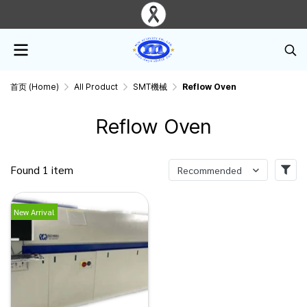
首页 (Home)
All Product
SMT機械
Reflow Oven
Reflow Oven
Found 1 item
Recommended
New Arrival