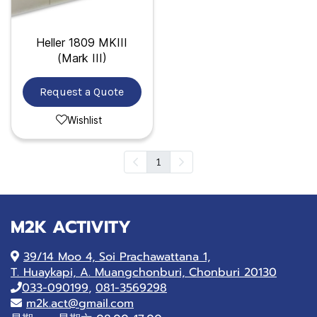
Heller 1809 MKIII
(Mark III)
Request a Quote
Wishlist
1
M2K ACTIVITY
39/14 Moo 4, Soi Prachawattana 1,
T. Huaykapi, A. Muangchonburi, Chonburi 20130
033-090199
,
081-3569298
m2k.act@gmail.com