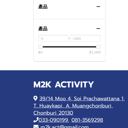
SMT電磁閥
產品
SMT噴嘴
Other
產品
SMT Equipment
-
輸送帶
Sticky roll
PCB SMT 料架
Splice Tape
฿0
฿1,000
Others
3 Hole
SMT Wiper rose sheet
刮水卷
M2K ACTIVITY
39/14 Moo 4, Soi Prachawattana 1,
T. Huaykapi, A. Muangchonburi,
Chonburi 20130
033-090199
,
081-3569298
m2k.act@gmail.com