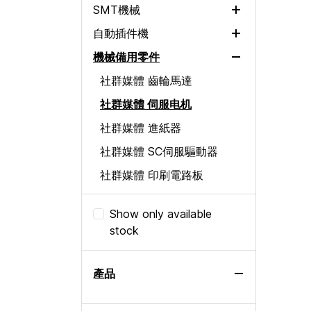
SMT機械
自動插件機
二手胶水点胶机
PANASONIC HDF NM-
機械備用零件
Selective Wave Soldering
DC10
軸向貼片機
社群媒體 齒輪馬達
Other Machine
徑向貼片機
社群媒體 伺服电机
Loader / Unloader
社群媒體 進紙器
網版印刷機
社群媒體 SC伺服驅動器
Solder Paste Inspection
社群媒體 印刷電路板
Pick and Place
社群媒體 感應器
Reflow Oven
Show only available
SMT Module
stock
Automated Optical
SMT Inverter
Inspection
SMT PLC
產品
SMT Encoder