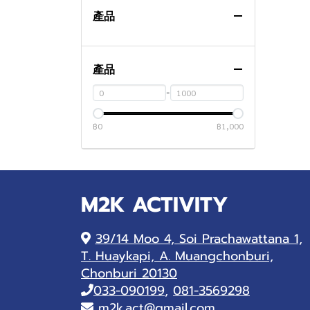
SMT Inverter
產品
SMT PLC
SMT Encoder
產品
SMT電磁閥
-
SMT噴嘴
Other
฿0
฿1,000
M2K ACTIVITY
39/14 Moo 4, Soi Prachawattana 1,
T. Huaykapi, A. Muangchonburi,
Chonburi 20130
033-090199
,
081-3569298
m2k.act@gmail.com