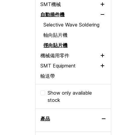
SMT機械
自動插件機
二手胶水点胶机
PANASONIC HDF NM-
Selective Wave Soldering
DC10
軸向貼片機
Other Machine
徑向貼片機
Loader / Unloader
機械備用零件
網版印刷機
SMT Equipment
社群媒體 齒輪馬達
Solder Paste Inspection
輸送帶
社群媒體 伺服电机
Sticky roll
Pick and Place
PCB SMT 料架
社群媒體 進紙器
Splice Tape
Reflow Oven
Show only available
Others
社群媒體 SC伺服驅動器
3 Hole
stock
Automated Optical
社群媒體 印刷電路板
SMT Wiper rose sheet
Inspection
社群媒體 感應器
刮水卷
產品
SMT Module