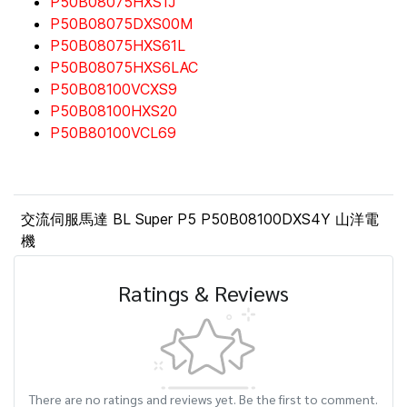
P50B08075HXS1J
P50B08075DXS00M
P50B08075HXS61L
P50B08075HXS6LAC
P50B08100VCXS9
P50B08100HXS20
P50B80100VCL69
交流伺服馬達 BL Super P5 P50B08100DXS4Y 山洋電
機
Ratings & Reviews
There are no ratings and reviews yet. Be the first to comment.