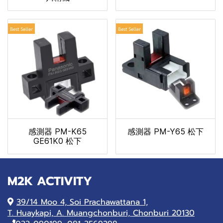
Best Seller
Best Seller
感測器 PM-K65
感測器 PM-Y65 松下
GE61K0 松下
M2K ACTIVITY
39/14 Moo 4, Soi Prachawattana 1,
T. Huaykapi, A. Muangchonburi, Chonburi 20130