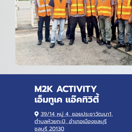
M2K ACTIVITY
เอ็มทูเค แอ๊คทิวิตี้
39/14 หมู่ 4, ซอยประชาวัฒนา1,
ตำบลห้วยกะปิ, อำเภอเมืองชลบุรี
ชลบุรี 20130