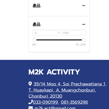
SMT電磁閥
產品
SMT噴嘴
Other
產品
-
฿0
฿1,000
M2K ACTIVITY
39/14 Moo 4, Soi Prachawattana 1,
T. Huaykapi, A. Muangchonburi,
Chonburi 20130
033-090199
,
081-3569298
m2k.act@gmail.com