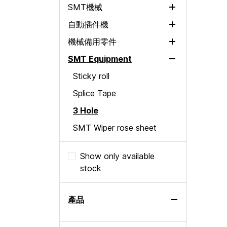
SMT機械
自動插件機
二手胶水点胶机
PANASONIC HDF NM-
機械備用零件
Selective Wave Soldering
DC10
SMT Equipment
軸向貼片機
社群媒體 齒輪馬達
Other Machine
徑向貼片機
社群媒體 伺服电机
Sticky roll
Loader / Unloader
社群媒體 進紙器
Splice Tape
網版印刷機
社群媒體 SC伺服驅動器
3 Hole
Solder Paste Inspection
社群媒體 印刷電路板
SMT Wiper rose sheet
Pick and Place
社群媒體 感應器
刮水卷
Reflow Oven
Show only available
輸送帶
SMT Module
stock
Automated Optical
PCB SMT 料架
SMT Inverter
Inspection
Others
SMT PLC
產品
SMT Encoder