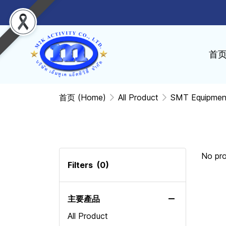
首
首页 (Home)
All Product
SMT Equipmen
No pr
Filters
(0)
主要產品
All Product