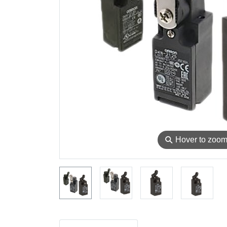
⚲
Hover to zoo