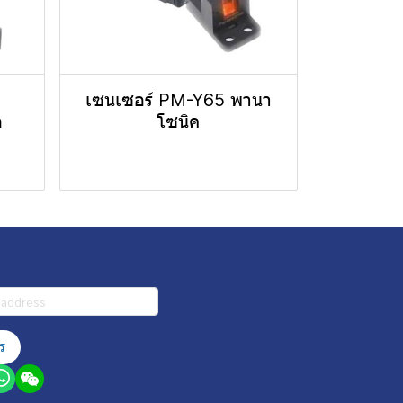
เซนเซอร์ PM-Y65 พานา
ก
โซนิค
ร