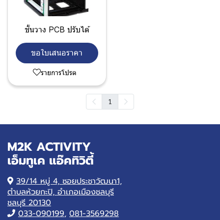
ชั้นวาง PCB ปรับได้
ขอใบเสนอราคา
รายการโปรด
1
M2K ACTIVITY
เอ็มทูเค แอ๊คทิวิตี้
39/14 หมู่ 4, ซอยประชาวัฒนา1,
ตำบลห้วยกะปิ, อำเภอเมืองชลบุรี
ชลบุรี 20130
033-090199
,
081-3569298